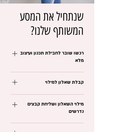
שנתחיל את המסע
המשותף שלנו?
רכשו שובר לחבילת תכנון ועיצוב
מלא
עליכם לבצע תשלום (ניתן לשלם גם דרך
אפליקציות התשלום : ביט ו PAYBOX)
קבלת שאלון למילוי
חשבונית מס קבלה תשלח אליכם למייל
יישלח אליכם מייל בצרוף שאלון מותאם
לא יאוחר מ 5 ימי עבודה
מילוי השאלון ושליחת קבצים
נדרשים
יש למלא את השאלון המותאם לחלל
הנבחר. בצורה זו אנו לומדים להכיר את