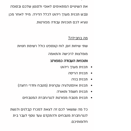
את השינויים המתאימים לאופי ולסגנון שלכם ובסופה
נגבש תכנית מערך ריהוט לכלל הדירה.
מייד לאחר מכן
נוציא לכם תוכניות עבודה מפורטות.
מה בחבילה?
שתי שיחות זום, לוח קונספט כולל רשימת חנויות
מומלצות לרכישה והתאמה
ותוכניות העבודה כמפורט:
תכנית מערך ריהוט
תכנית הריסה
תכנית בניה
תכנית אינסטלציה עקרונית (מטבח וחדרי רחצה)
תכנית חשמל ותאורה
תכנית מטבח מפורטת לנגר/חברת המטבחים
כל מה שנשאר לכם זה לצאת למכרז קבלנים ולגשת
לנגר/חברת מטבחים ולהתקדם צעד נוסף לעבר בית
חלומותיכם.