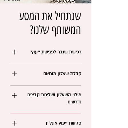
שנתחיל את המסע
המשותף שלנו?
רכישת שובר לפגישת ייעוץ
יש לרכוש שובר לפגישת ייעוץ (ניתן לשלם
דרך הלינק המצורף מטה או אפליקציות
קבלת שאלון מותאם
התשלום : ביט ו PAYBOX). חשבונית מס
קבלה תשלח אליכם למייל.
לקראת הפגישה, יישלח אליכם מייל בצרוף
שאלון מותאם (לא יאוחר מ 5 ימי עבודה).
מילוי השאלון ושליחת קבצים
נדרשים
יש למלא את השאלון המותאם לחלל
עבורו היעוץ - בצורה זו אלמד להכיר את
פגישת ייעוץ אונליין