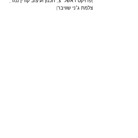
(פרויקט ראשל״צ, תכנון ועיצוב קורין נמר, 
צלמת ג׳ני שוויבר)