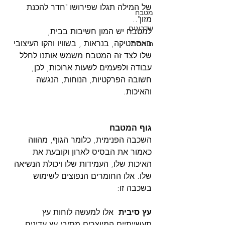
של המילה תגלו שפירושו "חדר להכנת 
מטבח
מזון"..
שדרוגים
למטבח יש המון חשיבות בבית, 
באסתטיקה, בנראות , בשוויו והקו העיצובי 
חומרים
שלו לצד זה המטבח משמש אותנו לחלל 
עבודה ולפעמים לשעות ארוכות, לכן, 
חשובה הפרקטיות, הנוחות, הנגשה 
והאיכות. 
גוף המטבח
השכבה הפנימית, כלומר הגוף, מהווה 
כאמור את הבסיס לארון וקובעת את 
האיכות שלו, העמידות שלו ויכולת הנשיאה 
שלו. אלו החומרים הנפוצים לשימוש 
בשכבה זו:
עץ סיבית
  אלו למעשה לוחות עץ 
תעשייתיים המיוצרים מסיבי עץ עדינים 