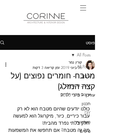
פוסט
All Posts
קורין נמר
All Posts
26 ביוני 2019
זמן קריאה 3 דקות
מטבח- חומרים נפוצים (על
עיצוב
קצה המזלג)
עיצוב סקנדינבי
עיצוב חדרי ילדים
עודכן:
9 ביוני 2020
תכנון
כולנו יודעים שהיום מטבח הוא לא רק 
DIY
עבור כיריים, כיור, מיקרוגל הוא למעשה 
השראות
חלק בלתי נפרד מהבית! 
מה זה מטבח? אם תחפשו את המשמעות 
טיפים