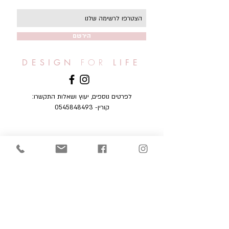
הירשם
FOR
DESIGN
LIFE
לפרטים נוספים, יעוץ ושאלות התקשרו:
קורין-
0545848493
© 2011
by Design for Life.
Proudly created by Corinne Namer
תקנון והצהרת פרטיות